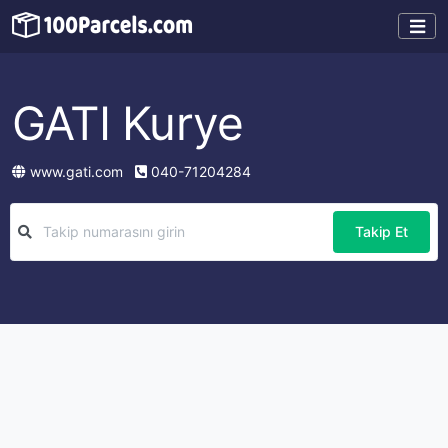
GATI Kurye
www.gati.com
040-71204284
Takip Et