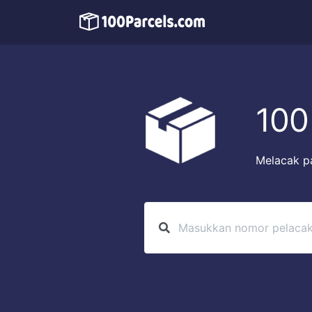
100
Melacak pa