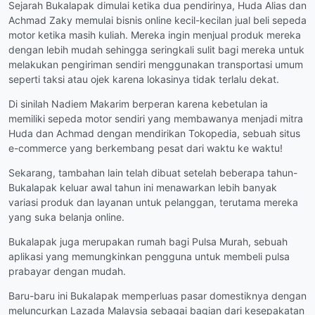
Sejarah Bukalapak dimulai ketika dua pendirinya, Huda Alias ​​dan
Achmad Zaky memulai bisnis online kecil-kecilan jual beli sepeda
motor ketika masih kuliah. Mereka ingin menjual produk mereka
dengan lebih mudah sehingga seringkali sulit bagi mereka untuk
melakukan pengiriman sendiri menggunakan transportasi umum
seperti taksi atau ojek karena lokasinya tidak terlalu dekat.
Di sinilah Nadiem Makarim berperan karena kebetulan ia
memiliki sepeda motor sendiri yang membawanya menjadi mitra
Huda dan Achmad dengan mendirikan Tokopedia, sebuah situs
e-commerce yang berkembang pesat dari waktu ke waktu!
Sekarang, tambahan lain telah dibuat setelah beberapa tahun-
Bukalapak keluar awal tahun ini menawarkan lebih banyak
variasi produk dan layanan untuk pelanggan, terutama mereka
yang suka belanja online.
Bukalapak juga merupakan rumah bagi Pulsa Murah, sebuah
aplikasi yang memungkinkan pengguna untuk membeli pulsa
prabayar dengan mudah.
Baru-baru ini Bukalapak memperluas pasar domestiknya dengan
meluncurkan Lazada Malaysia sebagai bagian dari kesepakatan