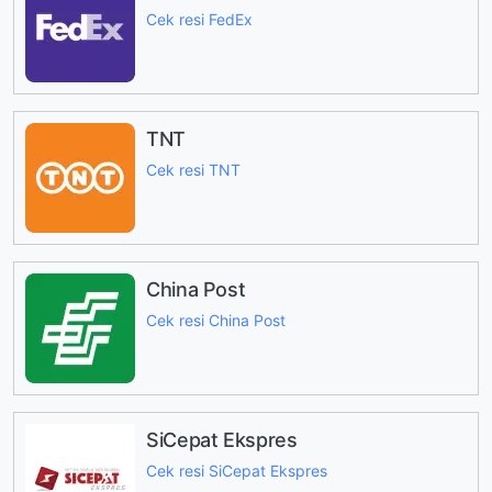
Cek resi FedEx
TNT
Cek resi TNT
China Post
Cek resi China Post
SiCepat Ekspres
Cek resi SiCepat Ekspres