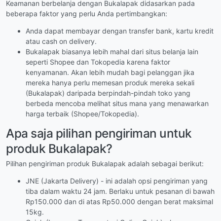
Keamanan berbelanja dengan Bukalapak didasarkan pada
beberapa faktor yang perlu Anda pertimbangkan:
Anda dapat membayar dengan transfer bank, kartu kredit
atau cash on delivery.
Bukalapak biasanya lebih mahal dari situs belanja lain
seperti Shopee dan Tokopedia karena faktor
kenyamanan. Akan lebih mudah bagi pelanggan jika
mereka hanya perlu memesan produk mereka sekali
(Bukalapak) daripada berpindah-pindah toko yang
berbeda mencoba melihat situs mana yang menawarkan
harga terbaik (Shopee/Tokopedia).
Apa saja pilihan pengiriman untuk
produk Bukalapak?
Pilihan pengiriman produk Bukalapak adalah sebagai berikut:
JNE (Jakarta Delivery) - ini adalah opsi pengiriman yang
tiba dalam waktu 24 jam. Berlaku untuk pesanan di bawah
Rp150.000 dan di atas Rp50.000 dengan berat maksimal
15kg.