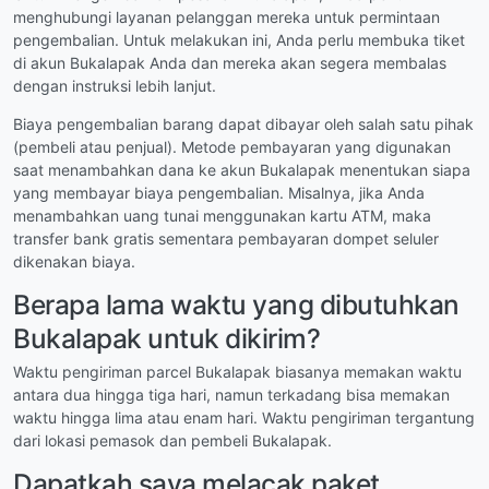
menghubungi layanan pelanggan mereka untuk permintaan
pengembalian. Untuk melakukan ini, Anda perlu membuka tiket
di akun Bukalapak Anda dan mereka akan segera membalas
dengan instruksi lebih lanjut.
Biaya pengembalian barang dapat dibayar oleh salah satu pihak
(pembeli atau penjual). Metode pembayaran yang digunakan
saat menambahkan dana ke akun Bukalapak menentukan siapa
yang membayar biaya pengembalian. Misalnya, jika Anda
menambahkan uang tunai menggunakan kartu ATM, maka
transfer bank gratis sementara pembayaran dompet seluler
dikenakan biaya.
Berapa lama waktu yang dibutuhkan
Bukalapak untuk dikirim?
Waktu pengiriman parcel Bukalapak biasanya memakan waktu
antara dua hingga tiga hari, namun terkadang bisa memakan
waktu hingga lima atau enam hari. Waktu pengiriman tergantung
dari lokasi pemasok dan pembeli Bukalapak.
Dapatkah saya melacak paket