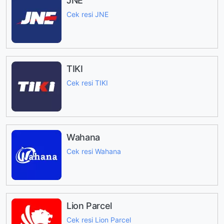
JNE
Cek resi JNE
TIKI
Cek resi TIKI
Wahana
Cek resi Wahana
Lion Parcel
Cek resi Lion Parcel