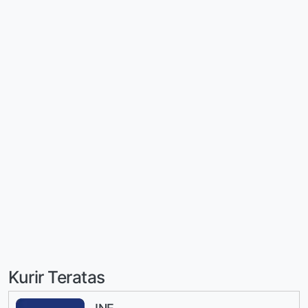
Kurir Teratas