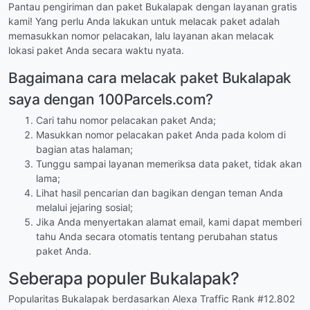
Pantau pengiriman dan paket Bukalapak dengan layanan gratis
kami! Yang perlu Anda lakukan untuk melacak paket adalah
memasukkan nomor pelacakan, lalu layanan akan melacak
lokasi paket Anda secara waktu nyata.
Bagaimana cara melacak paket Bukalapak
saya dengan 100Parcels.com?
Cari tahu nomor pelacakan paket Anda;
Masukkan nomor pelacakan paket Anda pada kolom di
bagian atas halaman;
Tunggu sampai layanan memeriksa data paket, tidak akan
lama;
Lihat hasil pencarian dan bagikan dengan teman Anda
melalui jejaring sosial;
Jika Anda menyertakan alamat email, kami dapat memberi
tahu Anda secara otomatis tentang perubahan status
paket Anda.
Seberapa populer Bukalapak?
Popularitas Bukalapak berdasarkan Alexa Traffic Rank #12.802