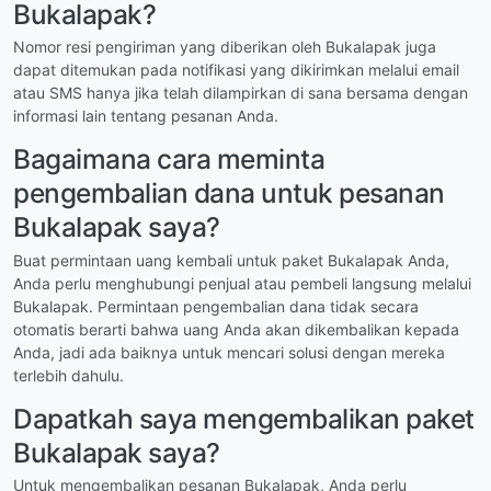
Bukalapak?
Nomor resi pengiriman yang diberikan oleh Bukalapak juga
dapat ditemukan pada notifikasi yang dikirimkan melalui email
atau SMS hanya jika telah dilampirkan di sana bersama dengan
informasi lain tentang pesanan Anda.
Bagaimana cara meminta
pengembalian dana untuk pesanan
Bukalapak saya?
Buat permintaan uang kembali untuk paket Bukalapak Anda,
Anda perlu menghubungi penjual atau pembeli langsung melalui
Bukalapak. Permintaan pengembalian dana tidak secara
otomatis berarti bahwa uang Anda akan dikembalikan kepada
Anda, jadi ada baiknya untuk mencari solusi dengan mereka
terlebih dahulu.
Dapatkah saya mengembalikan paket
Bukalapak saya?
Untuk mengembalikan pesanan Bukalapak, Anda perlu