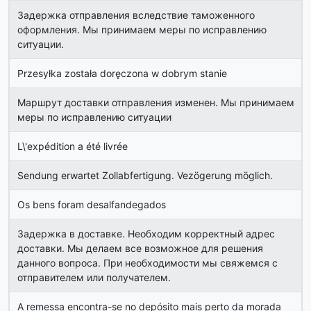
Задержка отправления вследствие таможенного
оформления. Мы принимаем меры по исправлению
ситуации.
Przesyłka została doręczona w dobrym stanie
Маршрут доставки отправления изменен. Мы принимаем
меры по исправлению ситуации
L\'expédition a été livrée
Sendung erwartet Zollabfertigung. Vezögerung möglich.
Os bens foram desalfandegados
Задержка в доставке. Необходим корректный адрес
доставки. Мы делаем все возможное для решения
данного вопроса. При необходимости мы свяжемся с
отправителем или получателем.
A remessa encontra-se no depósito mais perto da morada