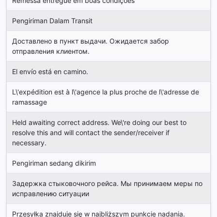
Remessa entregue em boas condições
Pengiriman Dalam Transit
Доставлено в пункт выдачи. Ожидается забор
отправления клиентом.
El envío está en camino.
L\'expédition est à l\'agence la plus proche de l\'adresse de
ramassage
Held awaiting correct address. We\'re doing our best to
resolve this and will contact the sender/receiver if
necessary.
Pengiriman sedang dikirim
Задержка стыковочного рейса. Мы принимаем меры по
исправлению ситуации
Przesyłka znajduje się w najbliższym punkcie nadania.