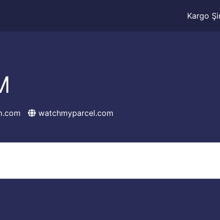
Kargo Şir
M
m.com
watchmyparcel.com