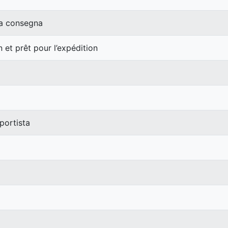
lla consegna
 et prêt pour l’expédition
portista