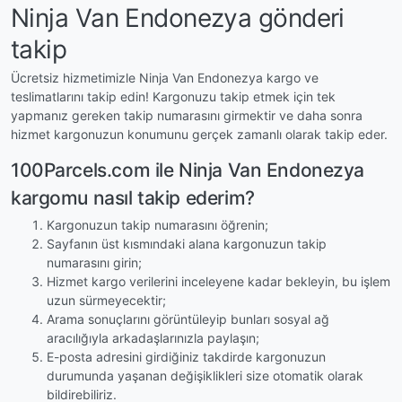
Ninja Van Endonezya gönderi
takip
Ücretsiz hizmetimizle Ninja Van Endonezya kargo ve
teslimatlarını takip edin! Kargonuzu takip etmek için tek
yapmanız gereken takip numarasını girmektir ve daha sonra
hizmet kargonuzun konumunu gerçek zamanlı olarak takip eder.
100Parcels.com ile Ninja Van Endonezya
kargomu nasıl takip ederim?
Kargonuzun takip numarasını öğrenin;
Sayfanın üst kısmındaki alana kargonuzun takip
numarasını girin;
Hizmet kargo verilerini inceleyene kadar bekleyin, bu işlem
uzun sürmeyecektir;
Arama sonuçlarını görüntüleyip bunları sosyal ağ
aracılığıyla arkadaşlarınızla paylaşın;
E-posta adresini girdiğiniz takdirde kargonuzun
durumunda yaşanan değişiklikleri size otomatik olarak
bildirebiliriz.