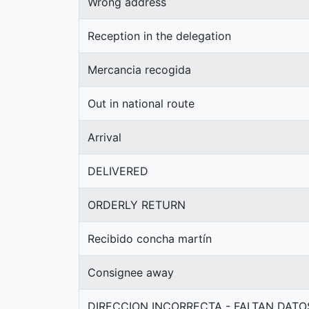
Wrong address
Reception in the delegation
Mercancia recogida
Out in national route
Arrival
DELIVERED
ORDERLY RETURN
Recibido concha martín
Consignee away
DIRECCION INCORRECTA - FALTAN DATO