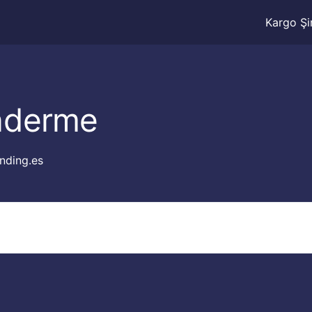
Kargo Şir
nderme
nding.es