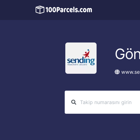
Gö
www.se