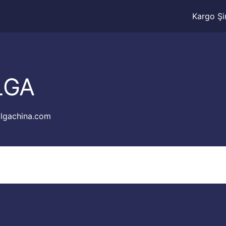
Kargo Şir
LGA
lgachina.com