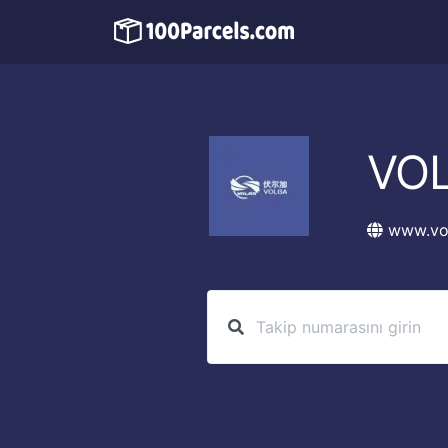
VO
www.vo