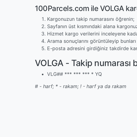
100Parcels.com ile VOLGA kar
Kargonuzun takip numarasını öğrenin;
Sayfanın üst kısmındaki alana kargonuz
Hizmet kargo verilerini inceleyene kad
Arama sonuçlarını görüntüleyip bunları 
E-posta adresini girdiğiniz takdirde ka
VOLGA - Takip numarası b
VLG## *** *** *** * YQ
# - harf; * - rakam; ! - harf ya da rakam