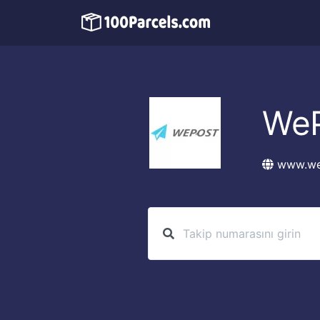
WeP
www.we