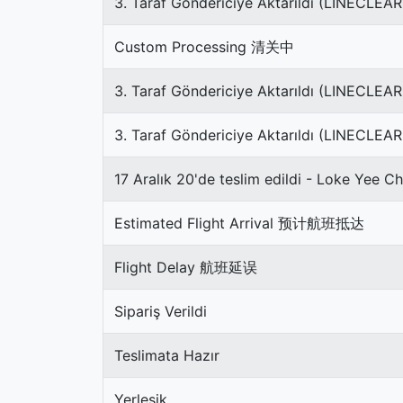
3. Taraf Göndericiye Aktarıldı (LINECLE
Custom Processing 清关中
3. Taraf Göndericiye Aktarıldı (LINECLEA
3. Taraf Göndericiye Aktarıldı (LINECLE
17 Aralık 20'de teslim edildi - Loke Yee C
Estimated Flight Arrival 预计航班抵达
Flight Delay 航班延误
Sipariş Verildi
Teslimata Hazır
Yerleşik