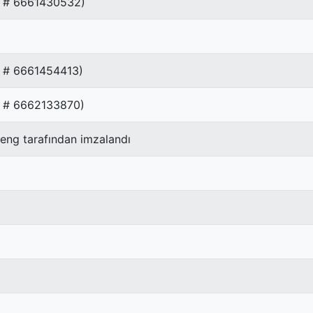
AR # 6661430532)
R # 6661454413)
AR # 6662133870)
heng tarafından imzalandı