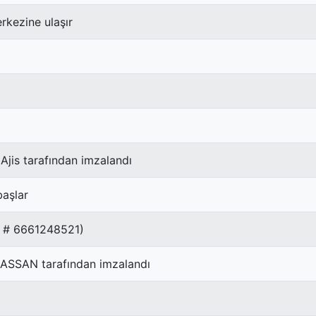
rkezine ulaşır
 Ajis tarafından imzalandı
aşlar
R # 6661248521)
HASSAN tarafından imzalandı