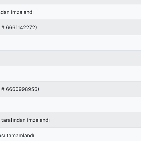
ından imzalandı
R # 6661142272)
AR # 6660998956)
 tarafından imzalandı
ası tamamlandı