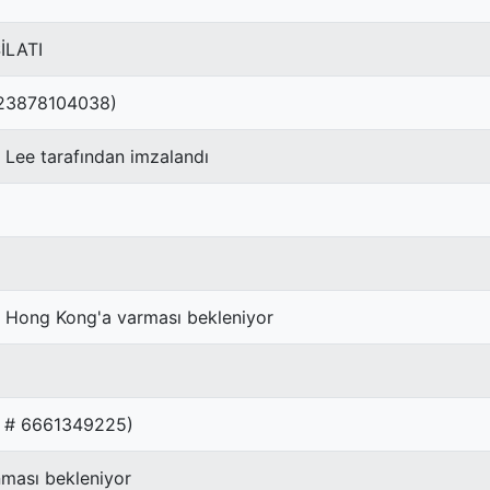
İLATI
# 23878104038)
 Lee tarafından imzalandı
n Hong Kong'a varması bekleniyor
AR # 6661349225)
ması bekleniyor