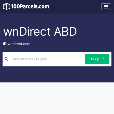
wnDirect ABD
wndirect.com
Takip Et