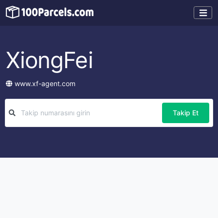
XiongFei
www.xf-agent.com
Takip Et