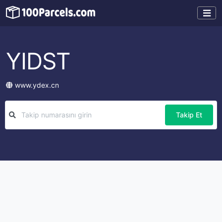
YIDST
www.ydex.cn
Takip Et