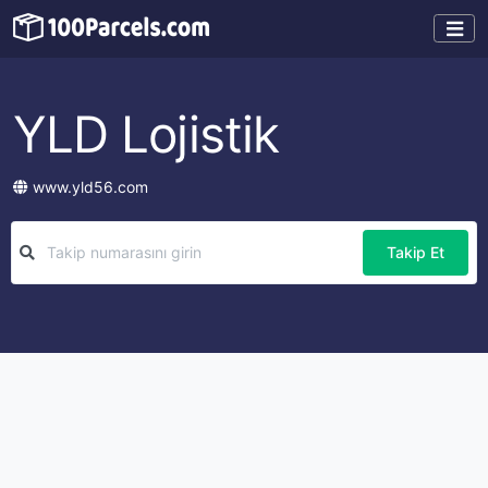
YLD Lojistik
www.yld56.com
Takip Et