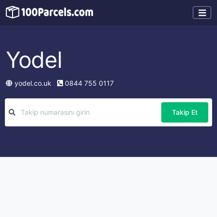
Yodel
yodel.co.uk
0844 755 0117
Takip Et