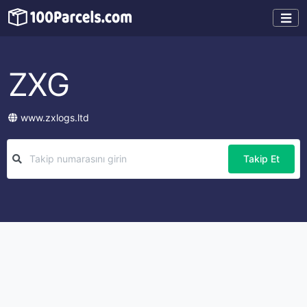
ZXG
www.zxlogs.ltd
Takip Et