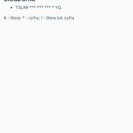
TSL## *** *** *** * YQ
# - litera; * - cyfra; ! - litera lub cyfra