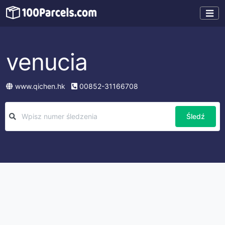
venucia
www.qichen.hk
00852-31166708
Śledź