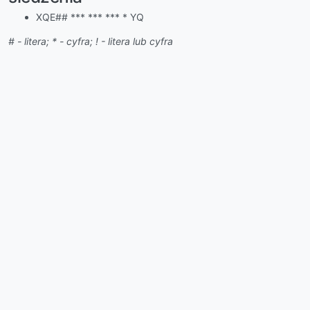
XQE## *** *** *** * YQ
# - litera; * - cyfra; ! - litera lub cyfra