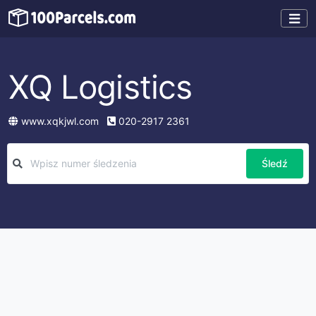
XQ Logistics
www.xqkjwl.com
020-2917 2361
Śledź