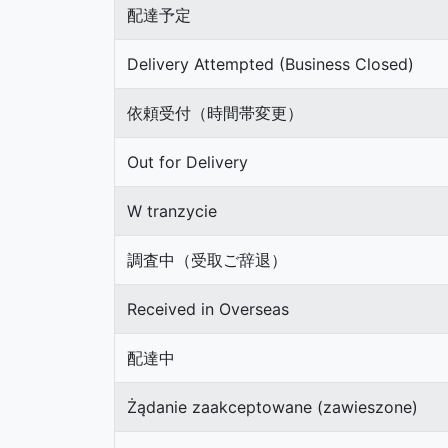
配達予定
Delivery Attempted (Business Closed)
依頼受付（時間帯変更）
Out for Delivery
W tranzycie
調査中（受取ご辞退）
Received in Overseas
配達中
Żądanie zaakceptowane (zawieszone)