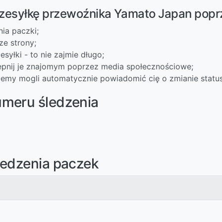
rzesyłkę przewoźnika Yamato Japan popr
nia paczki;
ze strony;
syłki - to nie zajmie długo;
ępnij je znajomym poprzez media społecznościowe;
iemy mogli automatycznie powiadomić cię o zmianie status
umeru śledzenia
ledzenia paczek