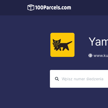
Yam
www.ku