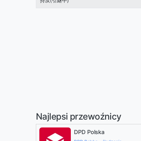
持戻(引継中)
Najlepsi przewoźnicy
DPD Polska