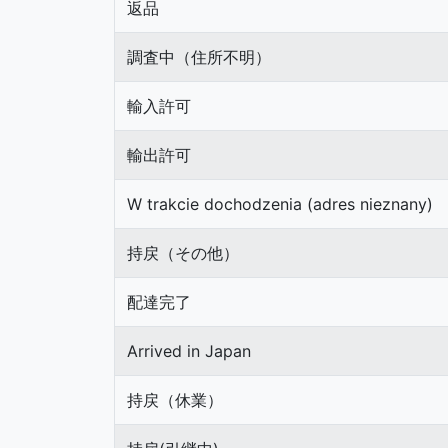
返品
調査中（住所不明）
輸入許可
輸出許可
W trakcie dochodzenia (adres nieznany)
持戻（その他）
配達完了
Arrived in Japan
持戻（休業）