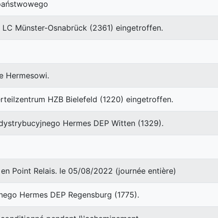
 państwowego
 LC Münster-Osnabrück (2361) eingetroffen.
ie Hermesowi.
rteilzentrum HZB Bielefeld (1220) eingetroffen.
 dystrybucyjnego Hermes DEP Witten (1329).
en Point Relais. le 05/08/2022 (journée entière)
jnego Hermes DEP Regensburg (1775).