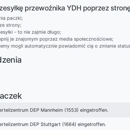
rzesyłkę przewoźnika YDH poprzez stron
nia paczki;
ze strony;
syłki - to nie zajmie długo;
ępnij je znajomym poprzez media społecznościowe;
iemy mogli automatycznie powiadomić cię o zmianie status
dzenia
paczek
erteilzentrum DEP Mannheim (1553) eingetroffen.
rteilzentrum DEP Stuttgart (1664) eingetroffen.