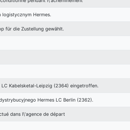
nditionné pendant l\'acheminement
m logistycznym Hermes.
 für die Zustellung gewählt.
 LC Kabelsketal-Leipzig (2364) eingetroffen.
 dystrybucyjnego Hermes LC Berlin (2362).
é dans l\'agence de départ