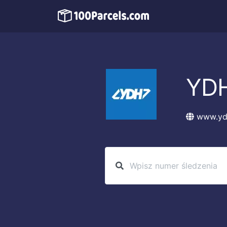
YD
www.yd