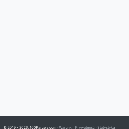
© 2019 - 2026, 100Parcels.com ·
Warunki
·
Prywatność
·
Statystyka