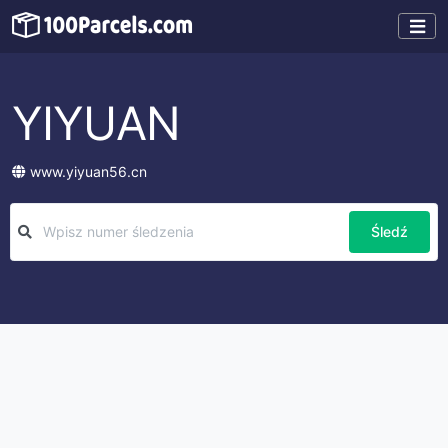
YIYUAN
www.yiyuan56.cn
Śledź