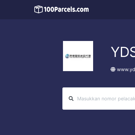
YD
www.yd