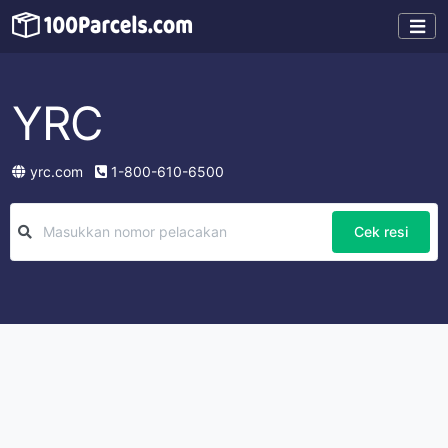
YRC
yrc.com
1-800-610-6500
Cek resi