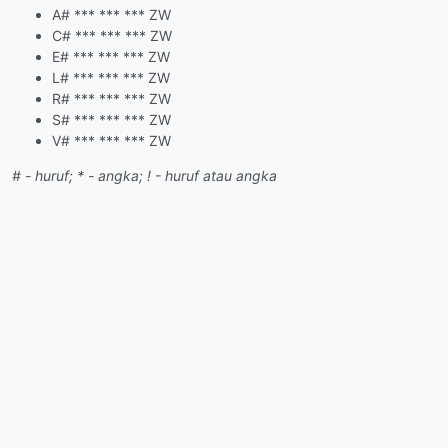
A# *** *** *** ZW
C# *** *** *** ZW
E# *** *** *** ZW
L# *** *** *** ZW
R# *** *** *** ZW
S# *** *** *** ZW
V# *** *** *** ZW
# - huruf; * - angka; ! - huruf atau angka