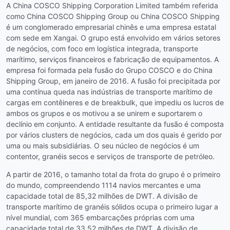
A China COSCO Shipping Corporation Limited também referida
como China COSCO Shipping Group ou China COSCO Shipping
é um conglomerado empresarial chinês e uma empresa estatal
com sede em Xangai. O grupo está envolvido em vários setores
de negócios, com foco em logística integrada, transporte
marítimo, serviços financeiros e fabricação de equipamentos. A
empresa foi formada pela fusão do Grupo COSCO e do China
Shipping Group, em janeiro de 2016. A fusão foi precipitada por
uma contínua queda nas indústrias de transporte marítimo de
cargas em contêineres e de breakbulk, que impediu os lucros de
ambos os grupos e os motivou a se unirem e suportarem o
declínio em conjunto. A entidade resultante da fusão é composta
por vários clusters de negócios, cada um dos quais é gerido por
uma ou mais subsidiárias. O seu núcleo de negócios é um
contentor, granéis secos e serviços de transporte de petróleo.
A partir de 2016, o tamanho total da frota do grupo é o primeiro
do mundo, compreendendo 1114 navios mercantes e uma
capacidade total de 85,32 milhões de DWT. A divisão de
transporte marítimo de granéis sólidos ocupa o primeiro lugar a
nível mundial, com 365 embarcações próprias com uma
capacidade total de 33,52 milhões de DWT. A divisão de