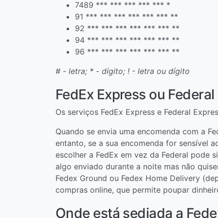
7489 *** *** *** *** *** *
91 *** *** *** *** *** *** **
92 *** *** *** *** *** *** **
94 *** *** *** *** *** *** **
96 *** *** *** *** *** *** **
# - letra; * - dígito; ! - letra ou dígito
FedEx Express ou Federal 
Os serviços FedEx Express e Federal Expr
Quando se envia uma encomenda com a Fede
entanto, se a sua encomenda for sensível a
escolher a FedEx em vez da Federal pode s
algo enviado durante a noite mas não quise
Fedex Ground ou Fedex Home Delivery (depe
compras online, que permite poupar dinheir
Onde está sediada a Fede