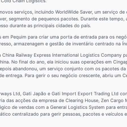
old Chain Logistics.
ovos serviços, incluindo WorldWide Saver, um serviço de c
 Saver, segmento de pequenos pacotes. Durante este tempo,
sso durante as principais cidades do país.
 em Pequim para criar uma porta de entrada para os negóc
presso, armazenagem e gestão de inventário centrado na Índ
hina Railway Express International Logistics Company pa
a China. No final do ano, ela iniciou suas operações em C
epois abandonou, um serviço conjunto com os pacotes da G
e entrega. Para gerir o seu negócio crescente, abriu um C
ways Ltd, Gati Japão e Gati Import Export Trading Ltd com
oria das acções da empresa de Clearing House, Zen Cargo M
tégico de vendas com a General Logistics System para en
tico centralizado para gerir pessoas, pacotes e veículos e