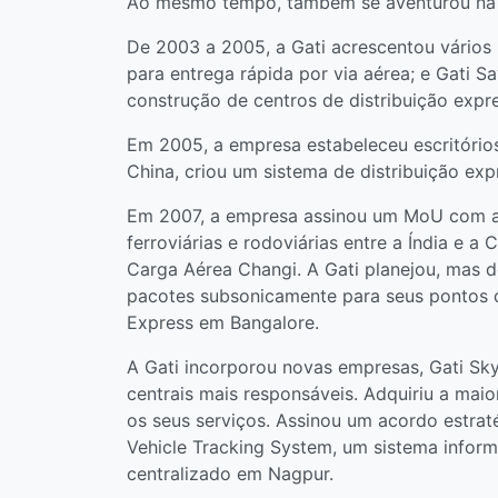
Ao mesmo tempo, também se aventurou na C
De 2003 a 2005, a Gati acrescentou vários n
para entrega rápida por via aérea; e Gati
construção de centros de distribuição expre
Em 2005, a empresa estabeleceu escritórios
China, criou um sistema de distribuição ex
Em 2007, a empresa assinou um MoU com a C
ferroviárias e rodoviárias entre a Índia e 
Carga Aérea Changi. A Gati planejou, mas d
pacotes subsonicamente para seus pontos d
Express em Bangalore.
A Gati incorporou novas empresas, Gati Sky
centrais mais responsáveis. Adquiriu a mai
os seus serviços. Assinou um acordo estra
Vehicle Tracking System, um sistema informá
centralizado em Nagpur.