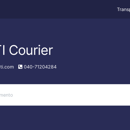
Trans
I Courier
ti.com
040-71204284