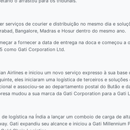
etário o arrastou para os tribunais.
 serviços de courier e distribuição no mesmo dia e soluç
rabad, Bangalore, Madras e Hosur dentro do mesmo ano.
omeçar a fornecer a data de entrega na doca e começou a 
95 como Gati Corporation Ltd.
an Airlines e iniciou um novo serviço expresso à sua base 
guinte, eles iniciaram uma logística de terceiros e soluçõ
acional e associou-se ao departamento postal do Butão e d
presa mudou a sua marca da Gati Corporation para a Gati L
 de logística na Índia a lançar um comboio de carga de alt
ay. Gati expandiu seu alcance e iniciou a Gati Millennium