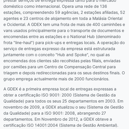
prestar serviços de entrega expressa tanto para o mercado
doméstico como internacional. Opera uma rede de 136
estações, compreendendo 59 agências, 2 estações afiliadas, 52
agentes e 23 centros de alojamento em toda a Malásia Oriental
e Ocidental. A GDEX tem uma frota de mais de 400 caminhões e
vans usados principalmente para o transporte de documentos e
encomendas entre as estações e o National Hub (denominado
frota "line-haul") para pick-ups e entregas locais. A operação do
serviço de entregas expresso da empresa está estruturada
juntamente com o conceito "Hub and Spoke", no qual as
encomendas dos clientes são recolhidas pelas filiais, enviadas
por camiões para um Centro de Compensação Central para
triagem e depois redireccionadas para os seus destinos finais. O
grupo emprega actualmente mais de 2000 funcionários.
A GDEX é a primeira empresa local de entregas expressas a
obter a certificação ISO 9001: 2000 (Sistema de Gestão da
Qualidade) para todos os seus 25 departamentos em 2003. Em
novembro de 2009, a GDEX atualizou o seu (Sistema de Gestão
da Qualidade) para a ISO 9001: 2008, abrangendo 27
departamentos. Em Novembro de 2012, a GDEX obteve a
certificação ISO 14001:2004 (Sistema de Gestão Ambiental).