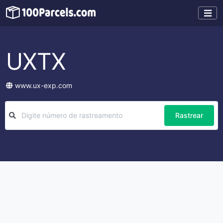
UXTX
www.ux-exp.com
Rastrear