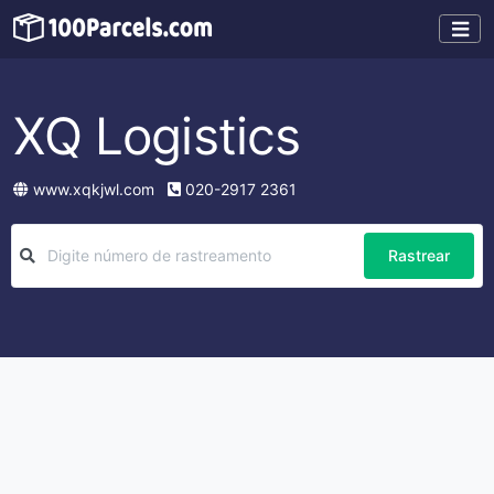
XQ Logistics
www.xqkjwl.com
020-2917 2361
Rastrear