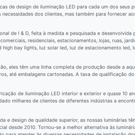
cas de design de iluminação LED para cada um dos seus p
as necessidades dos clientes, mas também para fornecer aos
nal de I & D, feita à medida e pesquisada e desenvolvida p
 comerciais, residenciais, estacionamentos, lojas, ruas, jard
igh bay lights, luz solar led, luz de estacionamento led, lu
ão, eles têm uma linha completa de produção desde a aqu
tros, até embalagens cartonadas. A taxa de qualificação 
cação de iluminação LED interior e exterior e quase 10 ano
ado milhares de clientes de diferentes indústrias a encon
ada e design de qualidade superior, as nossas luminárias 
ial desde 2010. Tornou-se a melhor alternativa às luminária
 para atender às diversas necessidades de instalação dos 