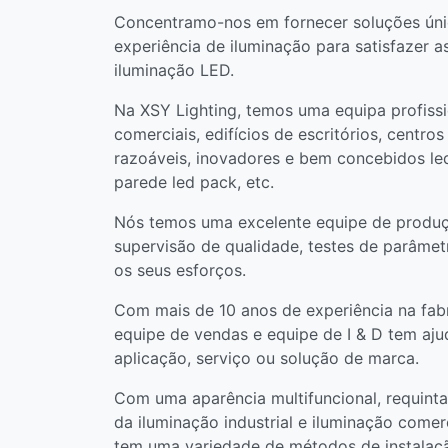
Concentramo-nos em fornecer soluções úni
experiência de iluminação para satisfazer 
iluminação LED.
Na XSY Lighting, temos uma equipa profissio
comerciais, edifícios de escritórios, centros
razoáveis, inovadores e bem concebidos led h
parede led pack, etc.
Nós temos uma excelente equipe de produç
supervisão de qualidade, testes de parâme
os seus esforços.
Com mais de 10 anos de experiência na fabri
equipe de vendas e equipe de I & D tem ajud
aplicação, serviço ou solução de marca.
Com uma aparência multifuncional, requint
da iluminação industrial e iluminação comerc
tem uma variedade de métodos de instalação