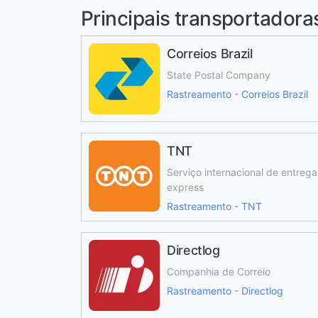
Principais transportadora
Correios Brazil
State Postal Company
Rastreamento - Correios Brazil
TNT
Serviço internacional de entrega
express
Rastreamento - TNT
Directlog
Companhia de Correio
Rastreamento - Directlog