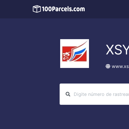
XS
www.xs