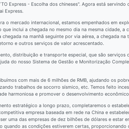
"YTO Express - Escolha dos chineses". Agora está servind
i Express.
ra o mercado internacional, estamos empenhados em explo
r, o que inclui a chegada no mesmo dia na mesma cidade, 
a chegada na manhã seguinte por via aérea, a chegada na t
retorno e outros serviços de valor acrescentado.
to, distribuição e transporte especial, que são serviços
ajuda do nosso Sistema de Gestão e Monitorização Comple
ribuímos com mais de 6 milhões de RMB, ajudando os pobre
zando trabalhos de socorro sísmico, etc. Temos feito ince
ade harmoniosa e promover o desenvolvimento econômico 
ento estratégico a longo prazo, completaremos o estabe
competitiva empresa baseada em rede na China e estabele
ser uma das empresas de dez bilhões de dólares e estar ent
co quando as condições estiverem certas, proporcionando 