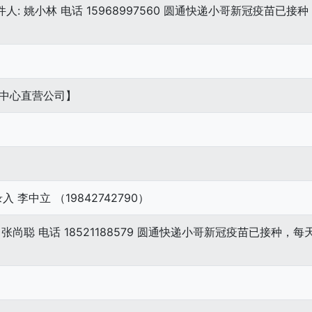
人: 姚小林 电话 15968997560 圆通快递小哥新冠疫苗已
运中心直营公司】
中立 （19842742790）
张尚聪 电话 18521188579 圆通快递小哥新冠疫苗已接种