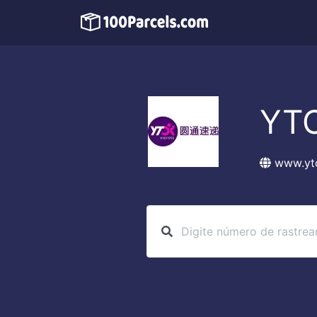
YTO
www.yto