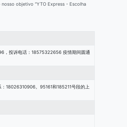
e nosso objetivo "YTO Express - Escolha
96，投诉电话：18575322656 疫情期间圆通
026310906。95161和185211号段的上