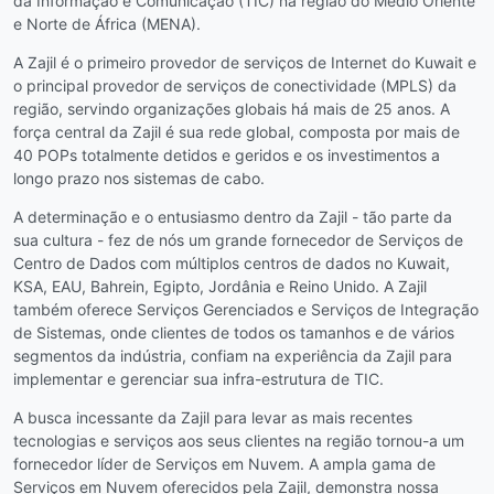
da Informação e Comunicação (TIC) na região do Médio Oriente
e Norte de África (MENA).
A Zajil é o primeiro provedor de serviços de Internet do Kuwait e
o principal provedor de serviços de conectividade (MPLS) da
região, servindo organizações globais há mais de 25 anos. A
força central da Zajil é sua rede global, composta por mais de
40 POPs totalmente detidos e geridos e os investimentos a
longo prazo nos sistemas de cabo.
A determinação e o entusiasmo dentro da Zajil - tão parte da
sua cultura - fez de nós um grande fornecedor de Serviços de
Centro de Dados com múltiplos centros de dados no Kuwait,
KSA, EAU, Bahrein, Egipto, Jordânia e Reino Unido. A Zajil
também oferece Serviços Gerenciados e Serviços de Integração
de Sistemas, onde clientes de todos os tamanhos e de vários
segmentos da indústria, confiam na experiência da Zajil para
implementar e gerenciar sua infra-estrutura de TIC.
A busca incessante da Zajil para levar as mais recentes
tecnologias e serviços aos seus clientes na região tornou-a um
fornecedor líder de Serviços em Nuvem. A ampla gama de
Serviços em Nuvem oferecidos pela Zajil, demonstra nossa