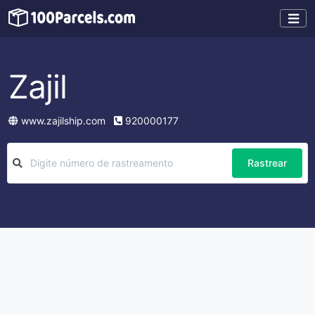
Zajil
www.zajilship.com
920000177
Rastrear