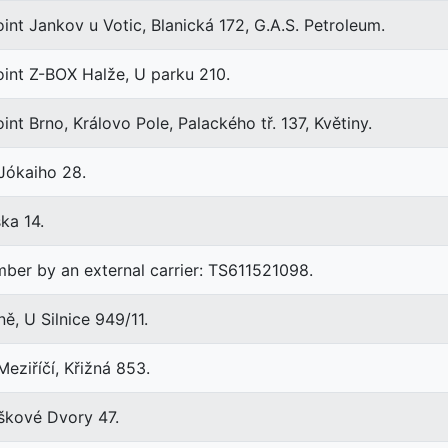
int Jankov u Votic, Blanická 172, G.A.S. Petroleum.
oint Z-BOX Halže, U parku 210.
nt Brno, Královo Pole, Palackého tř. 137, Květiny.
Jókaiho 28.
ka 14.
ber by an external carrier: TS611521098.
, U Silnice 949/11.
eziříčí, Křižná 853.
uškové Dvory 47.