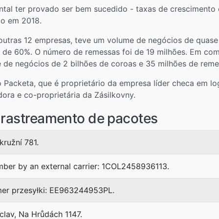
tal ter provado ser bem sucedido - taxas de crescimento
ão em 2018.
 outras 12 empresas, teve um volume de negócios de quase
 de 60%. O número de remessas foi de 19 milhões. Em co
 de negócios de 2 bilhões de coroas e 35 milhões de reme
Packeta, que é proprietário da empresa líder checa em log
ra e co-proprietária da Zásilkovny.
e rastreamento de pacotes
kružní 781.
mber by an external carrier: 1COL2458936113.
er przesyłki: EE963244953PL.
lav, Na Hrůdách 1147.