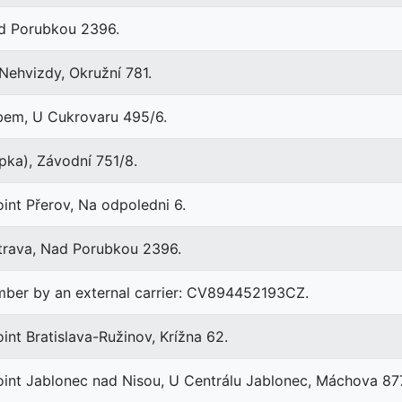
ad Porubkou 2396.
Nehvizdy, Okružní 781.
abem, U Cukrovaru 495/6.
pka), Závodní 751/8.
oint Přerov, Na odpoledni 6.
trava, Nad Porubkou 2396.
mber by an external carrier: CV894452193CZ.
int Bratislava-Ružinov, Krížna 62.
point Jablonec nad Nisou, U Centrálu Jablonec, Máchova 87