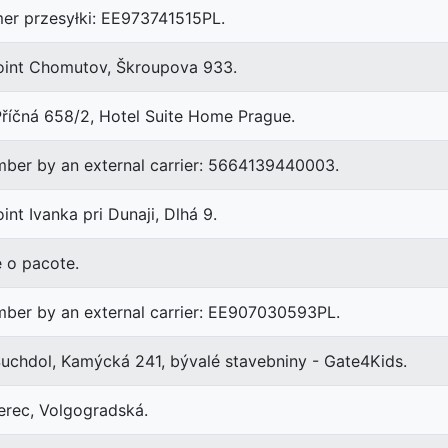
er przesyłki: EE973741515PL.
point Chomutov, Škroupova 933.
říčná 658/2, Hotel Suite Home Prague.
mber by an external carrier: 5664139440003.
int Ivanka pri Dunaji, Dlhá 9.
 o pacote.
mber by an external carrier: EE907030593PL.
uchdol, Kamýcká 241, bývalé stavebniny - Gate4Kids.
rec, Volgogradská.