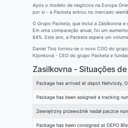
Após o modelo de negócios na Europa Orien
por si - a Packeta entrou no mercado alem
O Grupo Packeta, que inclui a Zásilkovna e
Em uma comparação anual, foi um aumento
84%. Este ano, a Packeta espera um volume
Daniel Tinz tornou-se o novo COO do grupo 
Kijonková - CEO do grupo Packeta e fundado
Zasilkovna - Situações d
Package has arrived at depot Nehvizdy, O
Package has been assigned a tracking nu
Zewnętrzny przewoźnik nadał paczce num
Package has been consigned at DEPO Břec