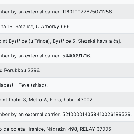
ber by an external carrier: 116010022875071256.
a 19, Satalice, U Arborky 696.
nt Bystřice (u Třince), Bystřice 5, Slezská káva a čaj.
ber by an external carrier: 5440091716.
ad Porubkou 2396.
pest - Teve (sklad).
int Praha 3, Metro A, Flora, hubiz 43002.
mber by an external carrier: 521000014358410026189529.
o de coleta Hranice, Nádražní 498, RELAY 37005.