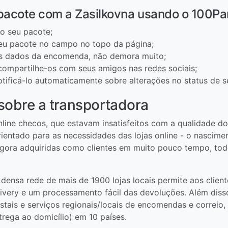
pacote com a Zasilkovna usando o 100Pa
o seu pacote;
eu pacote no campo no topo da página;
os dados da encomenda, não demora muito;
 compartilhe-os com seus amigos nas redes sociais;
otificá-lo automaticamente sobre alterações no status de s
sobre a transportadora
online checos, que estavam insatisfeitos com a qualidade d
rientado para as necessidades das lojas online - o nascim
agora adquiridas como clientes em muito pouco tempo, todo
 densa rede de mais de 1900 lojas locais permite aos clien
livery e um processamento fácil das devoluções. Além diss
ais e serviços regionais/locais de encomendas e correio, 
trega ao domicílio) em 10 países.