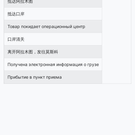
抵达阿拉木图
抵达口岸
Товар покидает операционный центр
口岸清关
离开阿拉木图，发往莫斯科
Получена электронная информация о грузе
Прибытие в пункт приема