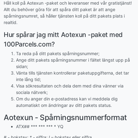
Håll koll på Aotexun -paket och leveranser med vår gratistjänst!
Allt du behöver göra för att spåra ditt paket är att ange
spårningsnumret, så håller tjänsten koll på ditt pakets plats i
realtid.
Hur spårar jag mitt Aotexun -paket med
100Parcels.com?
Ta reda på ditt pakets spårningsnummer;
Ange ditt pakets spårningsnummer i fältet längst upp på
sidan;
Vänta tills tjänsten kontrollerar paketuppgifterna, det tar
inte lång tid;
Visa sökresultaten och dela dem med dina vänner via
sociala nätverk;
Om du anger din e-postadress kan vi meddela dig
automatiskt om ändringar av ditt pakets status.
Aotexun - Spårningsnummerformat
ATX## *** *** *** * YQ
# - bokstav; * - siffra; ! – bokstav eller siffra