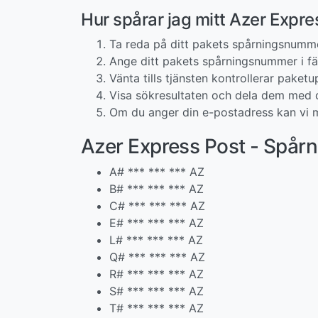
Hur spårar jag mitt Azer Expr
Ta reda på ditt pakets spårningsnumm
Ange ditt pakets spårningsnummer i fäl
Vänta tills tjänsten kontrollerar paketup
Visa sökresultaten och dela dem med d
Om du anger din e-postadress kan vi m
Azer Express Post - Spå
A# *** *** *** AZ
B# *** *** *** AZ
C# *** *** *** AZ
E# *** *** *** AZ
L# *** *** *** AZ
Q# *** *** *** AZ
R# *** *** *** AZ
S# *** *** *** AZ
T# *** *** *** AZ