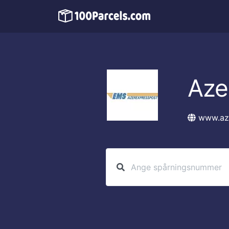
Aze
www.az