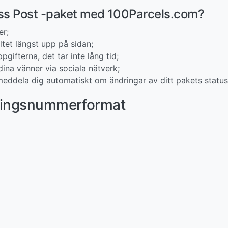
ess Post -paket med 100Parcels.com?
er;
tet längst upp på sidan;
pgifterna, det tar inte lång tid;
ina vänner via sociala nätverk;
eddela dig automatiskt om ändringar av ditt pakets status
rningsnummerformat