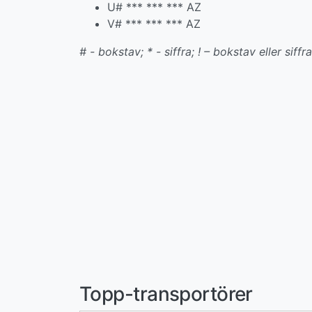
U# *** *** *** AZ
V# *** *** *** AZ
# - bokstav; * - siffra; ! – bokstav eller siffra
Topp-transportörer