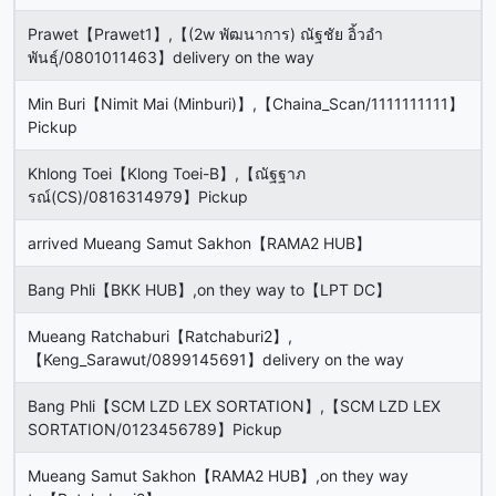
Prawet【Prawet1】,【(2w พัฒนาการ) ณัฐชัย อิ้วอำ
พันธุ์/0801011463】delivery on the way
Min Buri【Nimit Mai (Minburi)】,【Chaina_Scan/1111111111】
Pickup
Khlong Toei【Klong Toei-B】,【ณัฐฐาภ
รณ์(CS)/0816314979】Pickup
arrived Mueang Samut Sakhon【RAMA2 HUB】
Bang Phli【BKK HUB】,on they way to【LPT DC】
Mueang Ratchaburi【Ratchaburi2】,
【Keng_Sarawut/0899145691】delivery on the way
Bang Phli【SCM LZD LEX SORTATION】,【SCM LZD LEX
SORTATION/0123456789】Pickup
Mueang Samut Sakhon【RAMA2 HUB】,on they way