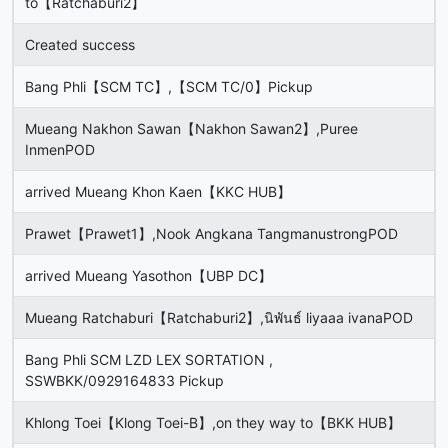
to【Ratchaburi2】
Created success
Bang Phli【SCM TC】,【SCM TC/0】Pickup
Mueang Nakhon Sawan【Nakhon Sawan2】,Puree
InmenPOD
arrived Mueang Khon Kaen【KKC HUB】
Prawet【Prawet1】,Nook Angkana TangmanustrongPOD
arrived Mueang Yasothon【UBP DC】
Mueang Ratchaburi【Ratchaburi2】,นิพันธ์ liyaaa ivanaPOD
Bang Phli SCM LZD LEX SORTATION ,
SSWBKK/0929164833 Pickup
Khlong Toei【Klong Toei-B】,on they way to【BKK HUB】