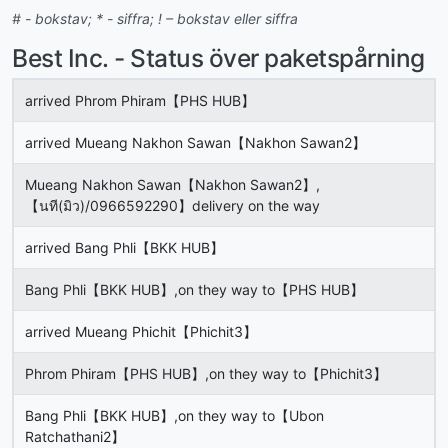
# - bokstav; * - siffra; ! – bokstav eller siffra
Best Inc. - Status över paketspårning
arrived Phrom Phiram【PHS HUB】
arrived Mueang Nakhon Sawan【Nakhon Sawan2】
Mueang Nakhon Sawan【Nakhon Sawan2】,
【นที(มิว)/0966592290】delivery on the way
arrived Bang Phli【BKK HUB】
Bang Phli【BKK HUB】,on they way to【PHS HUB】
arrived Mueang Phichit【Phichit3】
Phrom Phiram【PHS HUB】,on they way to【Phichit3】
Bang Phli【BKK HUB】,on they way to【Ubon
Ratchathani2】