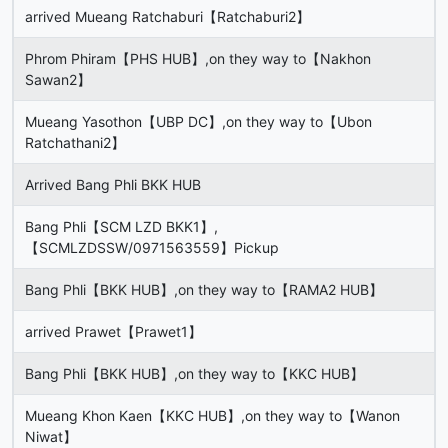
arrived Mueang Ratchaburi【Ratchaburi2】
Phrom Phiram【PHS HUB】,on they way to【Nakhon
Sawan2】
Mueang Yasothon【UBP DC】,on they way to【Ubon
Ratchathani2】
Arrived Bang Phli BKK HUB
Bang Phli【SCM LZD BKK1】,
【SCMLZDSSW/0971563559】Pickup
Bang Phli【BKK HUB】,on they way to【RAMA2 HUB】
arrived Prawet【Prawet1】
Bang Phli【BKK HUB】,on they way to【KKC HUB】
Mueang Khon Kaen【KKC HUB】,on they way to【Wanon
Niwat】