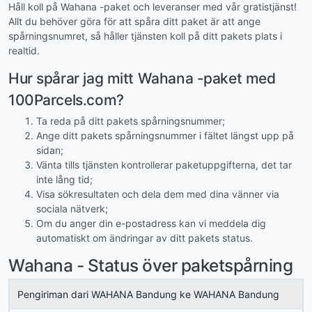
Håll koll på Wahana -paket och leveranser med vår gratistjänst!
Allt du behöver göra för att spåra ditt paket är att ange
spårningsnumret, så håller tjänsten koll på ditt pakets plats i
realtid.
Hur spårar jag mitt Wahana -paket med
100Parcels.com?
Ta reda på ditt pakets spårningsnummer;
Ange ditt pakets spårningsnummer i fältet längst upp på
sidan;
Vänta tills tjänsten kontrollerar paketuppgifterna, det tar
inte lång tid;
Visa sökresultaten och dela dem med dina vänner via
sociala nätverk;
Om du anger din e-postadress kan vi meddela dig
automatiskt om ändringar av ditt pakets status.
Wahana - Status över paketspårning
Pengiriman dari WAHANA Bandung ke WAHANA Bandung