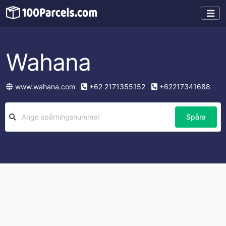
Wahana
www.wahana.com
+62 2171355152
+62217341688
Spåra