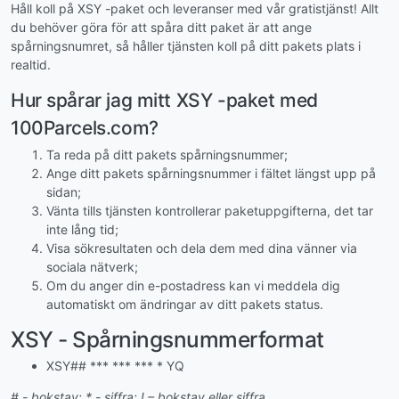
Håll koll på XSY -paket och leveranser med vår gratistjänst! Allt
du behöver göra för att spåra ditt paket är att ange
spårningsnumret, så håller tjänsten koll på ditt pakets plats i
realtid.
Hur spårar jag mitt XSY -paket med
100Parcels.com?
Ta reda på ditt pakets spårningsnummer;
Ange ditt pakets spårningsnummer i fältet längst upp på
sidan;
Vänta tills tjänsten kontrollerar paketuppgifterna, det tar
inte lång tid;
Visa sökresultaten och dela dem med dina vänner via
sociala nätverk;
Om du anger din e-postadress kan vi meddela dig
automatiskt om ändringar av ditt pakets status.
XSY - Spårningsnummerformat
XSY## *** *** *** * YQ
# - bokstav; * - siffra; ! – bokstav eller siffra