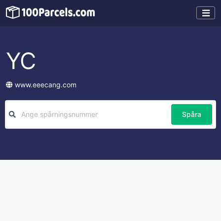
YC
www.eeecang.com
Spåra