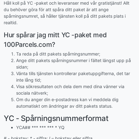
Håll koll på YC -paket och leveranser med vår gratistjänst! Allt
du behöver göra för att spåra ditt paket är att ange
spårningsnumret, så håller tjänsten koll på ditt pakets plats i
realtid.
Hur spårar jag mitt YC -paket med
100Parcels.com?
Ta reda på ditt pakets spårningsnummer;
Ange ditt pakets spårningsnummer i fältet längst upp på
sidan;
Vänta tills tjänsten kontrollerar paketuppgifterna, det tar
inte lång tid;
Visa sökresultaten och dela dem med dina vänner via
sociala nätverk;
Om du anger din e-postadress kan vi meddela dig
automatiskt om ändringar av ditt pakets status.
YC - Spårningsnummerformat
YCA## *** *** *** * YQ
# - bokstav; * - siffra; ! – bokstav eller siffra