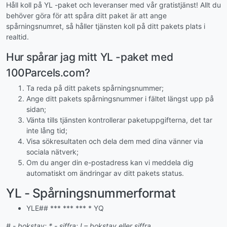
Håll koll på YL -paket och leveranser med vår gratistjänst! Allt du
behöver göra för att spåra ditt paket är att ange
spårningsnumret, så håller tjänsten koll på ditt pakets plats i
realtid.
Hur spårar jag mitt YL -paket med
100Parcels.com?
Ta reda på ditt pakets spårningsnummer;
Ange ditt pakets spårningsnummer i fältet längst upp på
sidan;
Vänta tills tjänsten kontrollerar paketuppgifterna, det tar
inte lång tid;
Visa sökresultaten och dela dem med dina vänner via
sociala nätverk;
Om du anger din e-postadress kan vi meddela dig
automatiskt om ändringar av ditt pakets status.
YL - Spårningsnummerformat
YLE## *** *** *** * YQ
# - bokstav; * - siffra; ! – bokstav eller siffra