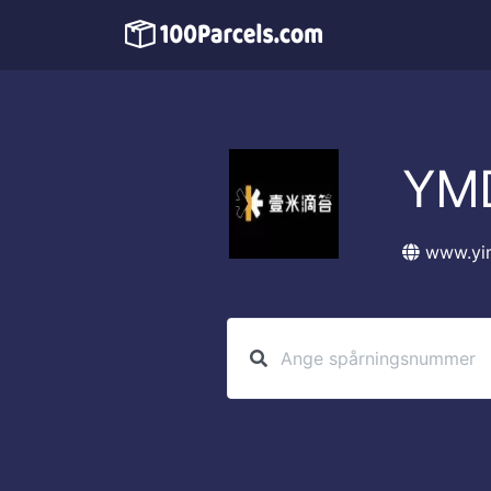
YM
www.yi