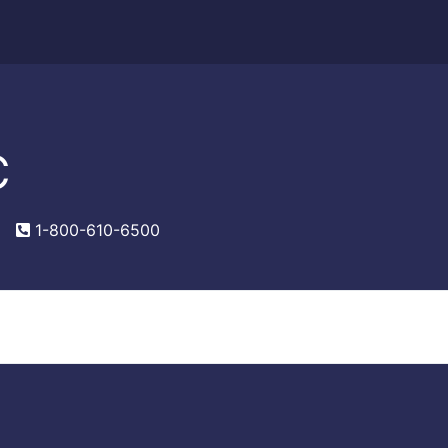
C
m
1-800-610-6500