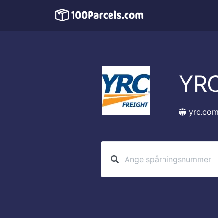
YR
yrc.co