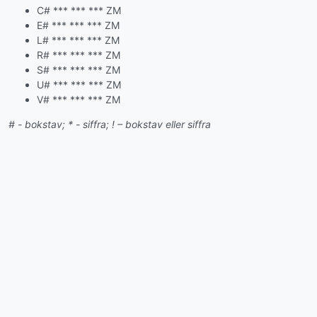
C# *** *** *** ZM
E# *** *** *** ZM
L# *** *** *** ZM
R# *** *** *** ZM
S# *** *** *** ZM
U# *** *** *** ZM
V# *** *** *** ZM
# - bokstav; * - siffra; ! – bokstav eller siffra