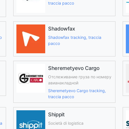
traccia pacco
Shadowfax
o
Shadowfax tracking, traccia
pacco
Sheremetyevo Cargo
Отслеживание груза по номеру
авианакладной
Sheremetyevo Cargo tracking,
traccia pacco
Shippit
ia
Società di logistica