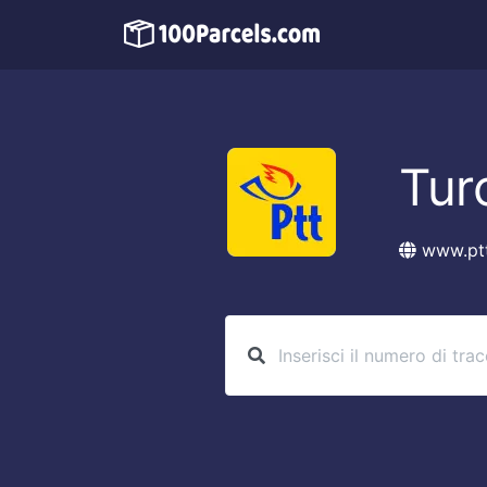
Tur
www.ptt