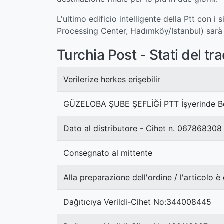
L'ultimo edificio intelligente della Ptt co
Processing Center, Hadımköy/Istanbul) sarà 
Turchia Post - Stati del tr
Verilerize herkes erişebilir
GÜZELOBA ŞUBE ŞEFLİĞİ PTT İşyerinde Be
Dato al distributore - Cihet n. 067868308
Consegnato al mittente
Alla preparazione dell'ordine / l'articolo è
Dağıtıcıya Verildi-Cihet No:344008445