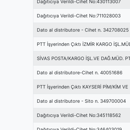
Dağıtıcıya Verildi-Cihet No:430113007
Dağıtıcıya Verildi-Cihet No:711028003
Dato al distributore - Cihet n. 342708025
PTT İşyerinden Çıktı İZMİR KARGO İŞL.MÜD
SİVAS POSTA/KARGO İŞL.VE DAĞ.MÜD. PTT 
Dato al distributore-Cihet n. 40051686
PTT İşyerinden Çıktı KAYSERİ PİM/KİM VE 
Dato al distributore - Sito n. 349700004
Dağıtıcıya Verildi-Cihet No:345118562
Dağıtıcıya Verildi-Cihet No:346403019