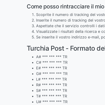
Come posso rintracciare il mi
Scoprite il numero di tracking del vos
Inserite il numero di tracking del vost
Aspettate che il servizio controlli i da
Visualizzate i risultati della ricerca e 
Se inserite il vostro indirizzo e-mail,
Turchia Post - Formato de
A# *** *** *** TR
C# *** *** *** TR
E# *** *** *** TR
G# *** *** *** TR
L# *** *** *** TR
R# *** *** *** TR
S# *** *** *** TR
T# *** *** *** TR
U# *** *** *** TR