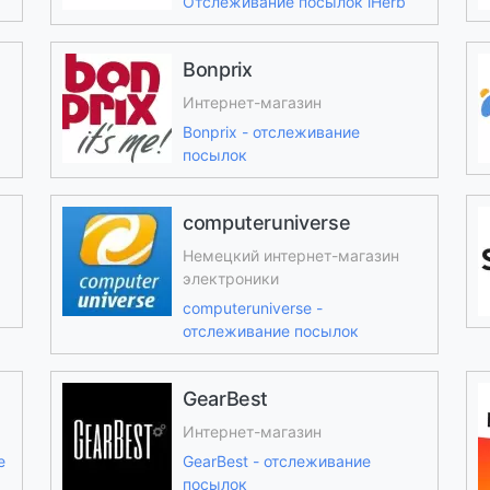
Отслеживание посылок iHerb
Bonprix
Интернет-магазин
Bonprix - отслеживание
посылок
computeruniverse
Немецкий интернет-магазин
электроники
computeruniverse -
отслеживание посылок
GearBest
Интернет-магазин
е
GearBest - отслеживание
посылок