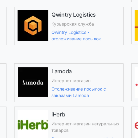
Qwintry Logistics
Курьерская служба
Qwintry Logistics -
отслеживание посылок
Lamoda
Интернет-магазин
и
Отслеживание посылок с
заказами Lamoda
iHerb
Интернет-магазин натуральных
товаров