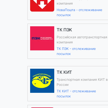
компания
НоваПошта - отслеживание
посылок
ТК ПЭК
Российская автотранспортная
компания
ТК ПЭК - отслеживание
посылок
ТК КИТ
Транспортная компания КИТ в
России
ТК КИТ - отслеживание
посылок