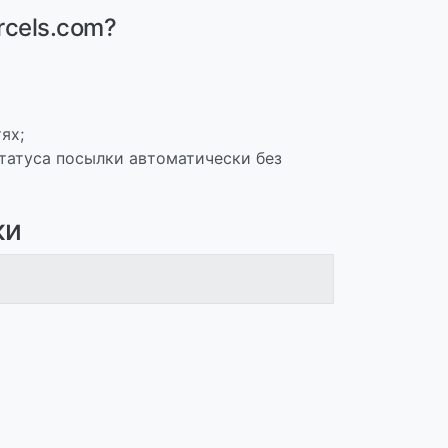
rcels.com?
ях;
татуса посылки автоматически без
ки