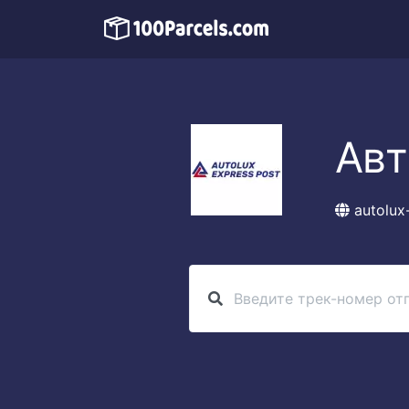
Авт
autolux