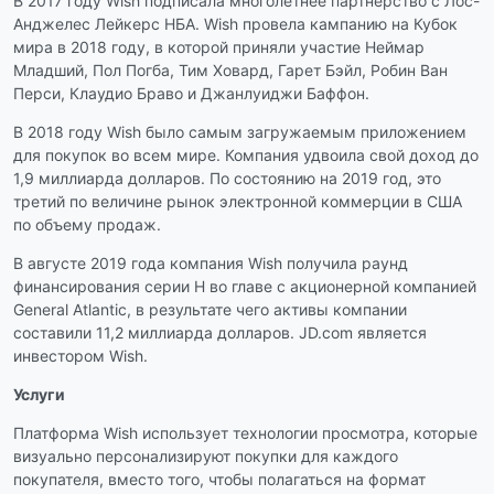
В 2017 году Wish подписала многолетнее партнерство с Лос-
Анджелес Лейкерс НБА. Wish провела кампанию на Кубок
мира в 2018 году, в которой приняли участие Неймар
Младший, Пол Погба, Тим Ховард, Гарет Бэйл, Робин Ван
Перси, Клаудио Браво и Джанлуиджи Баффон.
В 2018 году Wish было самым загружаемым приложением
для покупок во всем мире. Компания удвоила свой доход до
1,9 миллиарда долларов. По состоянию на 2019 год, это
третий по величине рынок электронной коммерции в США
по объему продаж.
В августе 2019 года компания Wish получила раунд
финансирования серии H во главе с акционерной компанией
General Atlantic, в результате чего активы компании
составили 11,2 миллиарда долларов. JD.com является
инвестором Wish.
Услуги
Платформа Wish использует технологии просмотра, которые
визуально персонализируют покупки для каждого
покупателя, вместо того, чтобы полагаться на формат