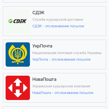
СДЭК
Служба курьерской доставки
СДЭК - отслеживание посылок
УкрПочта
Национальная почтовая служба Украины
УкрПочта - отслеживание посылок
НоваПошта
Украинская курьерская компания
НоваПошта - отслеживание посылок