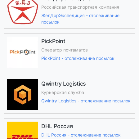
Российская транспортная компания
ЖелДорЭкспедиция - отслеживание
посылок
PickPoint
Оператор почтаматов
PickPoint - отслеживание посылок
Qwintry Logistics
Курьерская служба
Qwintry Logistics - отслеживание посылок
DHL Россия
DHL Россия - отслеживание посылок